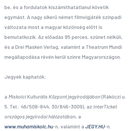
be, és a fordulatok kiszámíthatatlanul követik
egymást. A nagy sikerű német filmvígjáték színpadi
változata most a magyar közönség előtt is
bemutatkozik. Az előadás 95 perces, szünet nélküli,
és a Drei Masken Verlag, valamint a Theatrum Mundi
megállapodása révén kerül színre Magyarországon.
Jegyek kaphatók:
a
Miskolci Kulturális Központ jegyirodájában
(Rákóczi u.
5. Tel.: 46/508-844, 30/846-3009), az
InterTicket
országos jegyirodai hálózatában
, a
www.muhamiskolc.hu
-n, valamint a
JEGY.HU
-n.