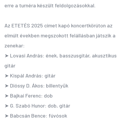
erre a turnéra készült feldolgozásokkal.
Az ETETÉS 2025 címet kapó koncertkörúton az
elmúlt években megszokott felállásban játszik a
zenekar:
➤ Lovasi András: ének, basszusgitár, akusztikus
gitár
➤ Kispál András: gitár
➤ Dióssy D. Ákos: billentyűk
➤ Bajkai Ferenc: dob
➤ G. Szabó Hunor: dob, gitár
➤ Babcsán Bence: fúvósok