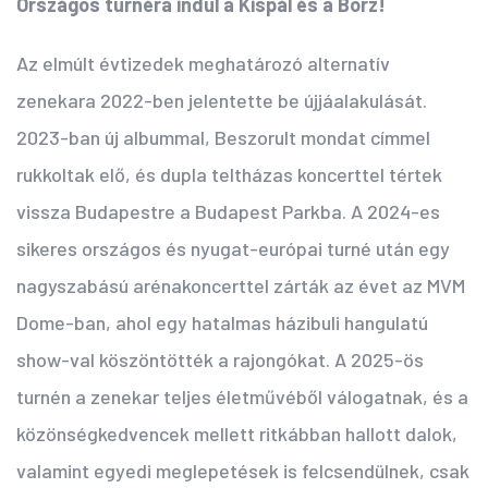
Országos turnéra indul a Kispál és a Borz!
Az elmúlt évtizedek meghatározó alternatív
zenekara 2022-ben jelentette be újjáalakulását.
2023-ban új albummal, Beszorult mondat címmel
rukkoltak elő, és dupla teltházas koncerttel tértek
vissza Budapestre a Budapest Parkba. A 2024-es
sikeres országos és nyugat-európai turné után egy
nagyszabású arénakoncerttel zárták az évet az MVM
Dome-ban, ahol egy hatalmas házibuli hangulatú
show-val köszöntötték a rajongókat. A 2025-ös
turnén a zenekar teljes életművéből válogatnak, és a
közönségkedvencek mellett ritkábban hallott dalok,
valamint egyedi meglepetések is felcsendülnek, csak