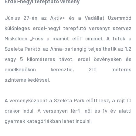
Erdei-hegyi terepfutó verseny
Június 27-én az Aktív+ és a Vadállat Üzemmód
különleges erdei-hegyi terepfutó versenyt szervez
Miskolcon „Fuss a mamut elől” címmel. A futók a
Szeleta Parktól az Anna-barlangig teljesíthetik az 1,2
vagy 5 kilométeres távot, erdei ösvényeken és
emelkedőkön keresztül, 210 méteres
szintemelkedéssel.
A versenyközpont a Szeleta Park előtt lesz, a rajt 10
órakor indul. A versenyen férfi, női és 14 év alatti
gyermek kategóriákban lehet indulni.