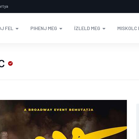
ártya
J FEL
PIHENJ MEG
ÍZLELD MEG
MISKOLC 
C