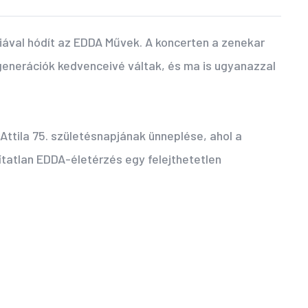
giával hódít az EDDA Művek. A koncerten a zenekar
generációk kedvenceivé váltak, és ma is ugyanazzal
Attila 75. születésnapjának ünneplése, ahol a
ítatlan EDDA-életérzés egy felejthetetlen