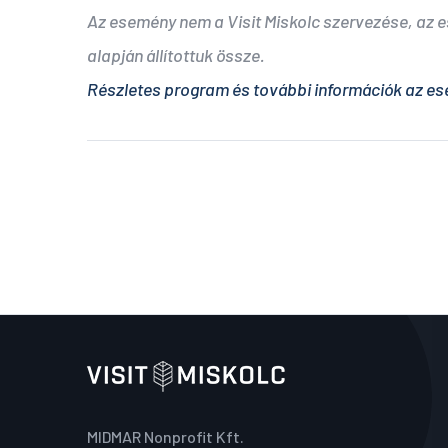
Az esemény nem a Visit Miskolc szervezése, az
alapján állítottuk össze.
Részletes program és további információk az es
MIDMAR Nonprofit Kft.