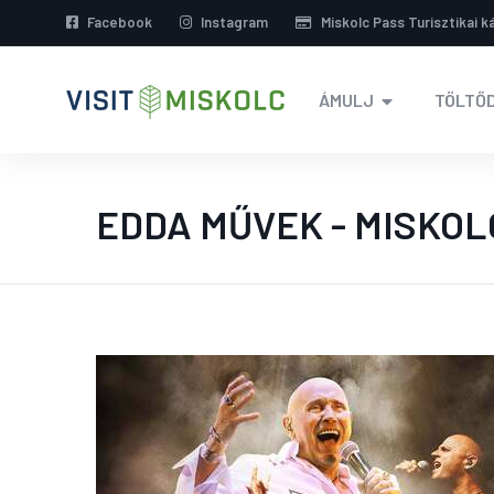
Facebook
Instagram
Miskolc Pass Turisztikai k
ÁMULJ
TÖLTŐD
EDDA MŰVEK - MISKOL