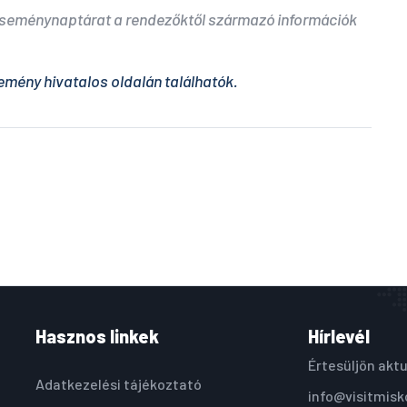
 eseménynaptárat a rendezőktől származó információk
emény hivatalos oldalán találhatók.
Hasznos linkek
Hírlevél
Értesüljön aktu
Adatkezelési tájékoztató
info@visitmisk