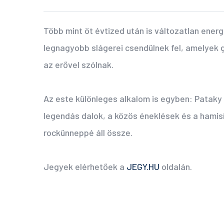
Több mint öt évtized után is változatlan ener
legnagyobb slágerei csendülnek fel, amelyek 
az erővel szólnak.
Az este különleges alkalom is egyben: Pataky 
legendás dalok, a közös éneklések és a hamis
rockünneppé áll össze.
Jegyek elérhetőek a
JEGY.HU
oldalán.