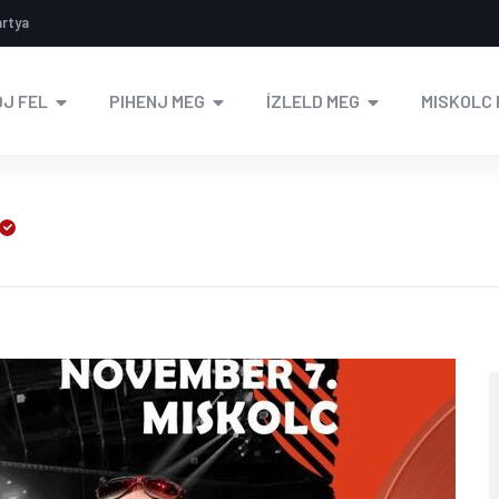
ártya
J FEL
PIHENJ MEG
ÍZLELD MEG
MISKOLC 