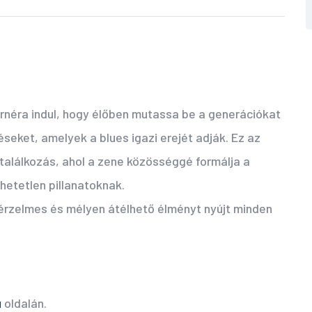
urnéra indul, hogy élőben mutassa be a generációkat
seket, amelyek a blues igazi erejét adják. Ez az
találkozás, ahol a zene közösséggé formálja a
thetetlen pillanatoknak.
, érzelmes és mélyen átélhető élményt nyújt minden
u
oldalán.