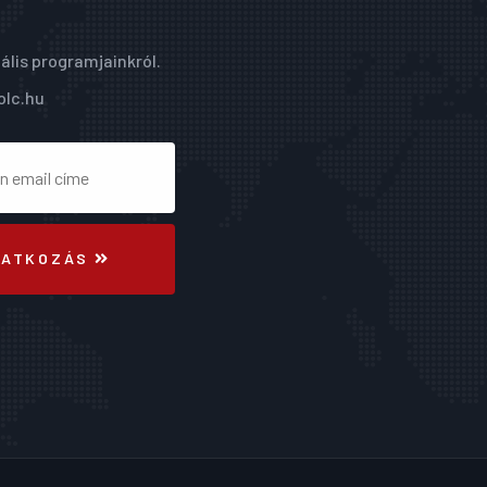
ális programjainkról.
olc.hu
RATKOZÁS