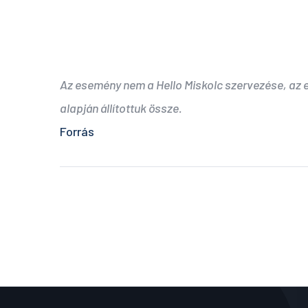
Az esemény nem a Hello Miskolc szervezése, az
alapján állítottuk össze.
Forrás