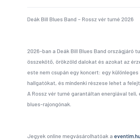
Deák Bill Blues Band – Rossz vér turné 2026
2026-ban a Deák Bill Blues Band országjáró t
összekötő, örökzöld dalokat és azokat az érzé
este nem csupán egy koncert: egy különleges 
hallgatókat, és mindenki részese lehet a felej
A Rossz vér turné garantáltan energiával teli
blues-rajongónak.
Jegyek online megvásárolhatóak a
eventim.h