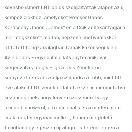
kevésbé ismert LGT dalok szolgáltattak alapot az új
kompozíciókhoz, amelyeket Presser Gábor,
Karácsony János „James” és a Csík Zenekar tagjai a
már megszokott módon, népzenei motívumokkal
átitatott hangzásvilágban tárnak közönségük elé.
Az előadás – egyedülálló látványtechnikával
kiegészülve, mégis – igazi Csík Zenekaros
környezetben varázsolja színpadra a több, mint 50
éve alakult LGT zenekar dalait, ezzel is megmutatva
közönségének, hogy legyen szó zenéről vagy
színpadi show-ról, a tradicionális és a modern nem
csak megfér egymás mellett, hanem megfelelő
fúzióban egy egészen új világot is teremt ebben a