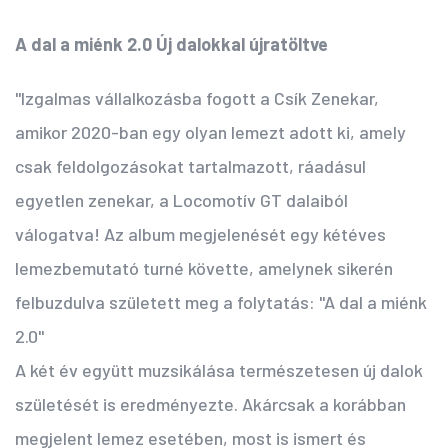
A dal a miénk 2.0 Új dalokkal újratöltve
"Izgalmas vállalkozásba fogott a Csík Zenekar,
amikor 2020-ban egy olyan lemezt adott ki, amely
csak feldolgozásokat tartalmazott, ráadásul
egyetlen zenekar, a Locomotív GT dalaiból
válogatva! Az album megjelenését egy kétéves
lemezbemutató turné követte, amelynek sikerén
felbuzdulva született meg a folytatás: "A dal a miénk
2.0"
A két év együtt muzsikálása természetesen új dalok
születését is eredményezte. Akárcsak a korábban
megjelent lemez esetében, most is ismert és