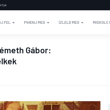
ártya
J FEL
PIHENJ MEG
ÍZLELD MEG
MISKOLC 
Németh Gábor:
elkek