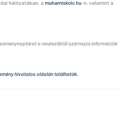
odai hálózatában, a
muhamiskolc.hu
-n, valamint a
 eseménynaptárat a rendezőktől származó információk
emény hivatalos oldalán találhatók.