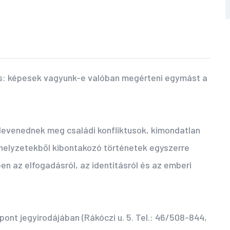
és: képesek vagyunk-e valóban megérteni egymást a
 elevenednek meg családi konfliktusok, kimondatlan
 helyzetekből kibontakozó történetek egyszerre
n az elfogadásról, az identitásról és az emberi
pont jegyirodájában (Rákóczi u. 5. Tel.: 46/508-844,