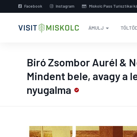
Facebook
Instagram
Miskolc Pass Turisztikai k
ÁMULJ
TÖLTŐD
Biró Zsombor Aurél & 
Mindent bele, avagy a l
nyugalma