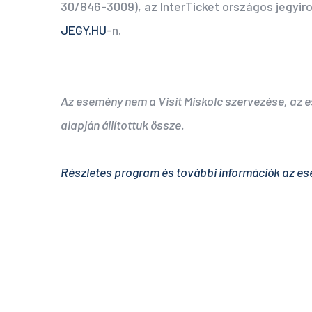
30/846-3009), az InterTicket országos jegyir
JEGY.HU
-n.
Az esemény nem a Visit Miskolc szervezése, az
alapján állítottuk össze.
Részletes program és további információk az es