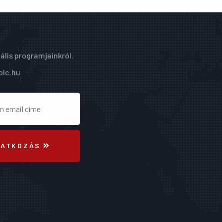
ális programjainkról.
olc.hu
RATKOZÁS