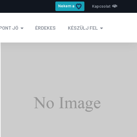
Nekem a
Kapcsolat
PONT JÓ
ÉRDEKES
KÉSZÜLJ FEL