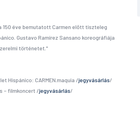
a 150 éve bemutatott Carmen előtt tiszteleg
pánico. Gustavo Ramírez Sansano koreográfiája
szerelmi történetet."
llet Hispánico: CARMEN.maquia /
jegyvásárlás
/
 – filmkoncert /
jegyvásárlás
/