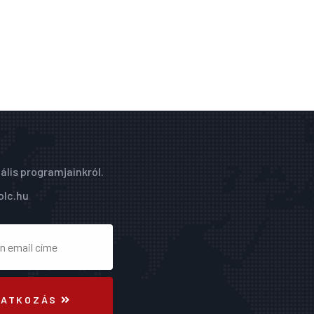
ális programjainkról.
olc.hu
RATKOZÁS