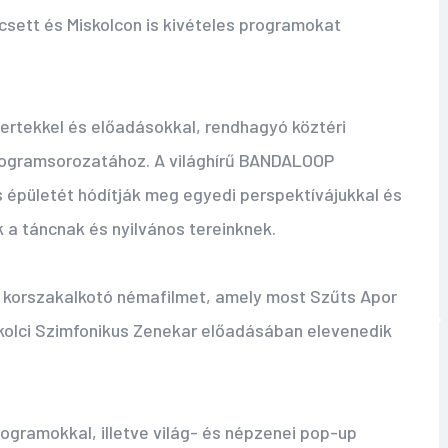
csett és Miskolcon is kivételes programokat
ncertekkel és előadásokkal, rendhagyó köztéri
rogramsorozatához. A világhírű BANDALOOP
 épületét hódítják meg egyedi perspektívájukkal és
k a táncnak és nyilvános tereinknek.
ű korszakalkotó némafilmet, amely most Szűts Apor
skolci Szimfonikus Zenekar előadásában elevenedik
ogramokkal, illetve világ- és népzenei pop-up