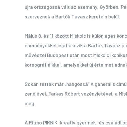
újra országossá vált az esemény, Győrben, Pé
szerveznek a Bartók Tavasz keretein belül.
Május 8. és 11 között Miskolc is különleges ko
eseményekkel csatlakozik a Bartók Tavasz p
művészei Budapest után most Miskolc ikonikus
koreográfiáikkal, amelyekkel új értelmet adna
Sokan tették már „hangossá” A generális cím
zenéjével, Farkas Róbert vezényletével, a Mi
meg.
A Ritmo PIKNIK kreatív gyermek- és családi pr