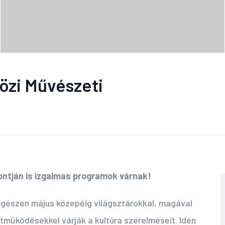
özi Művészeti
 pontján is izgalmas programok várnak!
 egészen május közepéig világsztárokkal, magával
tműködésekkel várják a kultúra szerelmeseit. Idén