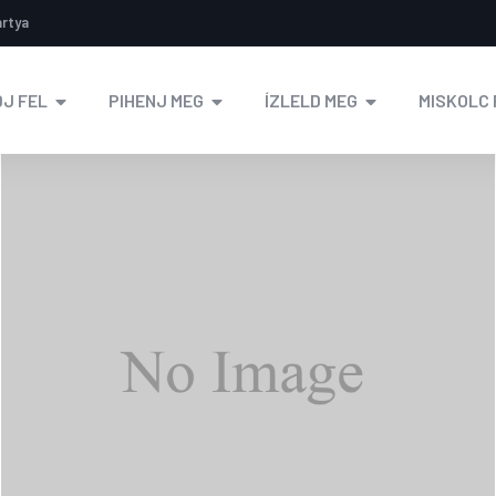
ártya
J FEL
PIHENJ MEG
ÍZLELD MEG
MISKOLC 