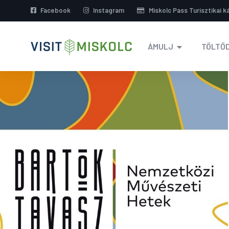
Facebook
Instagram
Miskolc Pass Turisztikai k
ÁMULJ
TÖLTŐD