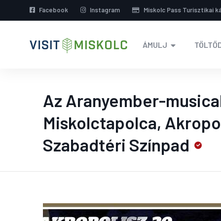
Facebook
Instagram
Miskolc Pass Turisztikai k
ÁMULJ
TÖLTŐD
Az Aranyember-musica
Miskolctapolca, Akropo
Szabadtéri Színpad