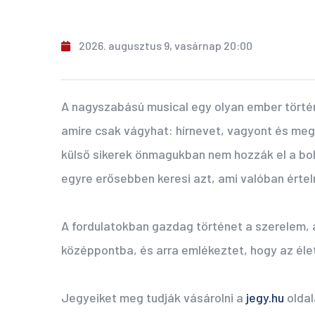
2026. augusztus 9, vasárnap 20:00
A nagyszabású musical egy olyan ember történ
amire csak vágyhat: hírnevet, vagyont és meg
külső sikerek önmagukban nem hozzák el a bol
egyre erősebben keresi azt, ami valóban érte
A fordulatokban gazdag történet a szerelem, a
középpontba, és arra emlékeztet, hogy az él
Jegyeiket meg tudják vásárolni a
jegy.hu
oldal