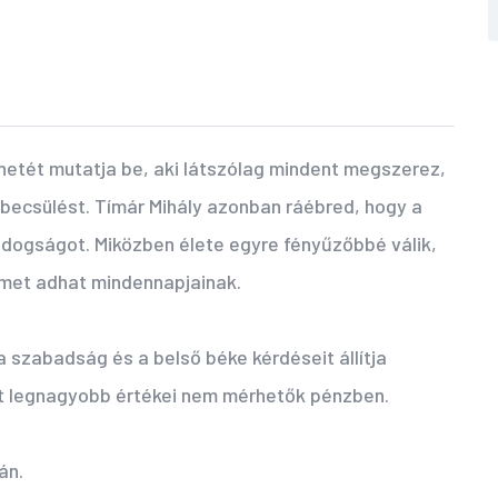
etét mutatja be, aki látszólag mindent megszerez,
becsülést. Tímár Mihály azonban ráébred, hogy a
dogságot. Miközben élete egyre fényűzőbbé válik,
lmet adhat mindennapjainak.
 szabadság és a belső béke kérdéseit állítja
et legnagyobb értékei nem mérhetők pénzben.
án.