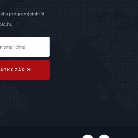
ális programjainkról.
olc.hu
RATKOZÁS