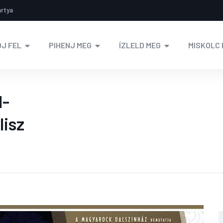
ártya
J FEL
PIHENJ MEG
ÍZLELD MEG
MISKOLC 
l-
lisz