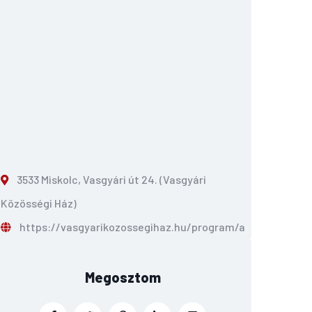
3533 Miskolc, Vasgyári út 24. (Vasgyári
Közösségi Ház)
https://vasgyarikozossegihaz.hu/program/aurora-koncer
Megosztom