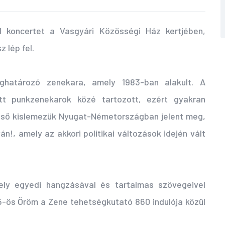
 koncertet a Vasgyári Közösségi Ház kertjében,
 lép fel.
határozó zenekara, amely 1983-ban alakult. A
ott punkzenekarok közé tartozott, ezért gyakran
 Első kislemezük Nyugat-Németországban jelent meg,
n!, amely az akkori politikai változások idején vált
ely egyedi hangzásával és tartalmas szövegeivel
-ös Öröm a Zene tehetségkutató 860 indulója közül