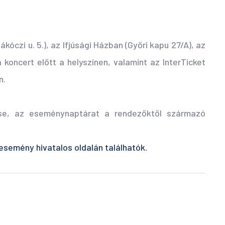
ákóczi u. 5.), az Ifjúsági Házban (Győri kapu 27/A), az
koncert előtt a helyszínen, valamint az InterTicket
n.
se, az eseménynaptárat a rendezőktől származó
esemény hivatalos oldalán találhatók.