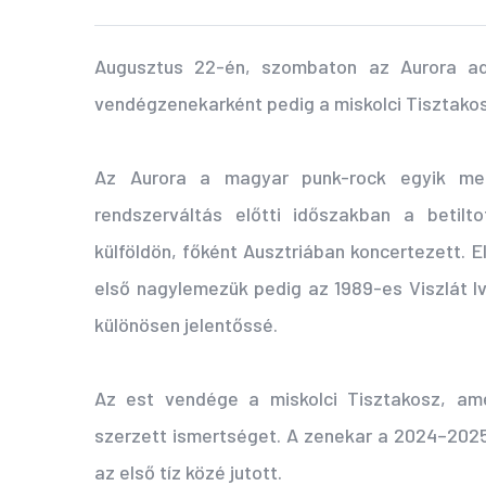
Augusztus 22-én, szombaton az Aurora ad
vendégzenekarként pedig a miskolci Tisztakosz
Az Aurora a magyar punk-rock egyik meg
rendszerváltás előtti időszakban a betilt
külföldön, főként Ausztriában koncertezett.
első nagylemezük pedig az 1989-es Viszlát Ivá
különösen jelentőssé.
Az est vendége a miskolci Tisztakosz, am
szerzett ismertséget. A zenekar a 2024–2025
az első tíz közé jutott.