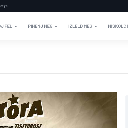
ártya
J FEL
PIHENJ MEG
ÍZLELD MEG
MISKOLC 