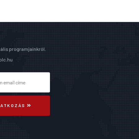
ális programjainkról.
olc.hu
RATKOZÁS