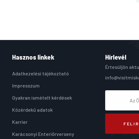
Hasznos linkek
Hírlevél
Értesüljön aktu
Adatkezelési tájékoztató
info@visitmisk
Impresszum
Gyakran ismételt kérdések
Közérdekű adatok
Karrier
FELI
Karácsonyi Enteriőrverseny