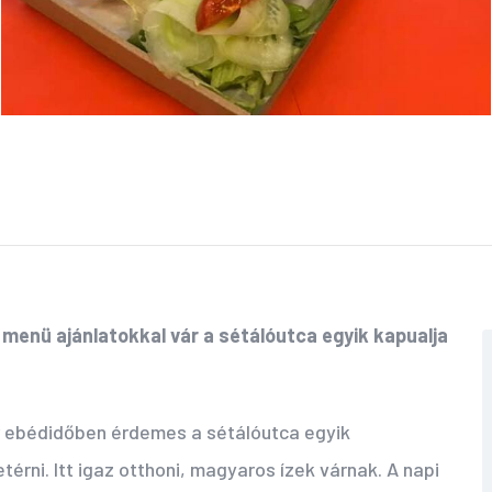
i menü ajánlatokkal vár a sétálóutca egyik kapualja
r ebédidőben érdemes a sétálóutca egyik
térni. Itt igaz otthoni, magyaros ízek várnak. A napi