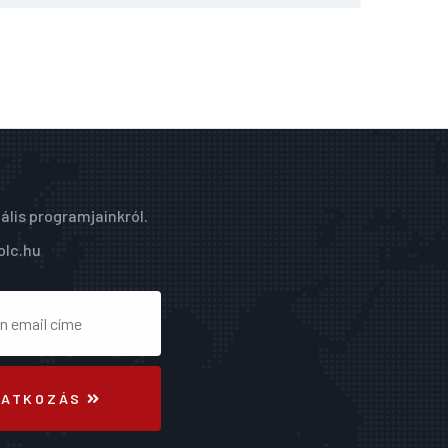
ális programjainkról.
olc.hu
RATKOZÁS