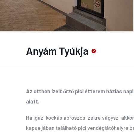
Anyám Tyúkja
Az otthon ízeit őrző pici étterem házias nap
alatt.
Ha igazi kockás abroszos ízekre vágysz, akko
kapualjában található pici vendéglátóhelyre be