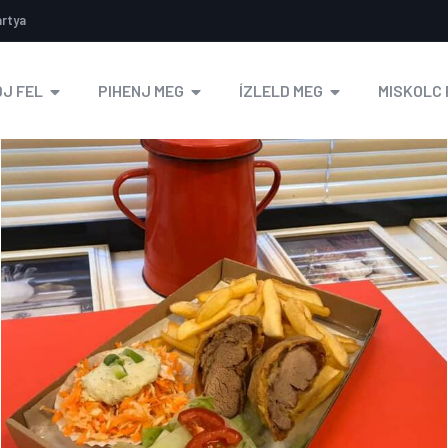
ártya
J FEL
PIHENJ MEG
ÍZLELD MEG
MISKOLC 