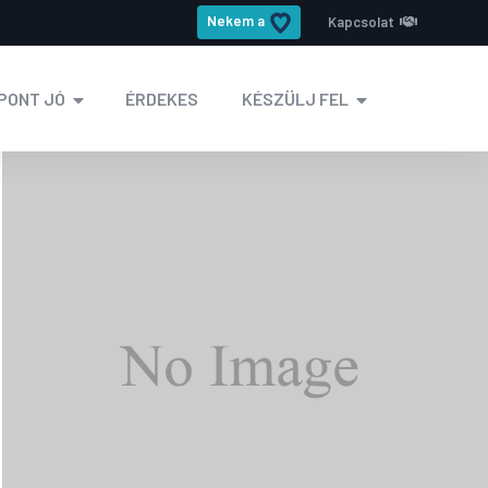
Nekem a
Kapcsolat
PONT JÓ
ÉRDEKES
KÉSZÜLJ FEL