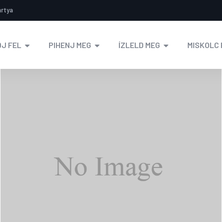
ártya
J FEL
PIHENJ MEG
ÍZLELD MEG
MISKOLC 