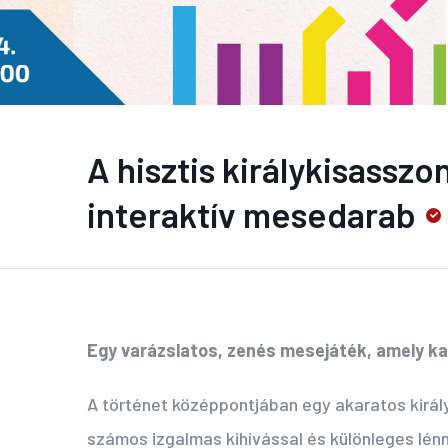
A hisztis királykisasszo
interaktív mesedarab
Egy varázslatos, zenés mesejáték, amely kal
A történet középpontjában egy akaratos király
számos izgalmas kihívással és különleges lénny