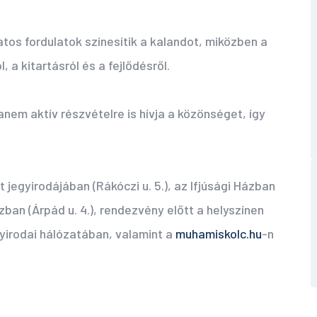
os fordulatok színesítik a kalandot, miközben a
 a kitartásról és a fejlődésről.
nem aktív részvételre is hívja a közönséget, így
 jegyirodájában (Rákóczi u. 5.), az Ifjúsági Házban
ban (Árpád u. 4.), rendezvény előtt a helyszínen
egyirodai hálózatában, valamint a
muhamiskolc.hu
-n