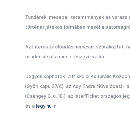
Tündérek, mesebeli teremtmények és varázslat
történet játékos formában mesél a bátorságról,
Az interaktív előadás nemcsak szórakoztat, ha
minden néző a mese részévé válhat.
Jegyek kaphatók: a Miskolci Kulturális Központ
(Győri kapu 27/A), az Ady Endre Művelődési Ház
(Csengey G. u. 10.), az InterTicket országos j
és a
jegy.hu
-n.