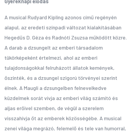
Gyereknapi elődás
A musical Rudyard Kipling azonos című regényén
alapul, az eredeti színpadi változat kialakításában
Hegedűs D. Géza és Radnóti Zsuzsa működött közre.
A darab a dzsungelt az emberi társadalom
tükörképeként értelmezi, ahol az emberi
tulajdonságokkal felruházott állatok kemények,
őszinték, és a dzsungel szigorú törvényei szerint
élnek. A Maugli a dzsungelben felnevelkedve
küzdelmek sorát vívja az emberi világ számító és
aljas erőivel szemben, de végül a szerelem
visszahívja őt az emberek közösségébe. A musical
zenei világa megrázó, felemelő és tele van humorral,