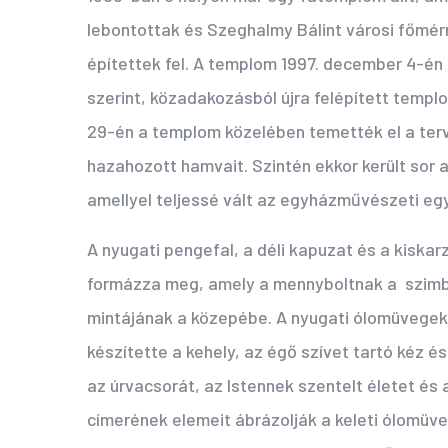
lebontottak és Szeghalmy Bálint városi főmérn
építettek fel. A templom 1997. december 4-én 
szerint, közadakozásból újra felépített templ
29-én a templom közelében temették el a ter
hazahozott hamvait. Szintén ekkor került sor a
amellyel teljessé vált az egyházművészeti eg
A nyugati pengefal, a déli kapuzat és a kiskar
formázza meg, amely a mennyboltnak a szimból
mintájának a közepébe. A nyugati ólomüvegek
készítette a kehely, az égő szívet tartó kéz é
az úrvacsorát, az Istennek szentelt életet és
címerének elemeit ábrázolják a keleti ólomü