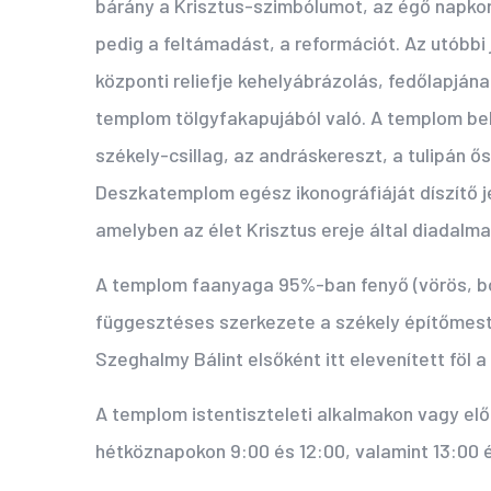
bárány a Krisztus-szimbólumot, az égő napkor
pedig a feltámadást, a reformációt. Az utóbbi 
központi reliefje kehelyábrázolás, fedőlapjána
templom tölgyfakapujából való. A templom bels
székely-csillag, az andráskereszt, a tulipán ő
Deszkatemplom egész ikonográfiáját díszítő jelk
amelyben az élet Krisztus ereje által diadalma
A templom faanyaga 95%-ban fenyő (vörös, bor
függesztéses szerkezete a székely építőmest
Szeghalmy Bálint elsőként itt elevenített föl 
A templom istentiszteleti alkalmakon vagy el
hétköznapokon 9:00 és 12:00, valamint 13:00 é