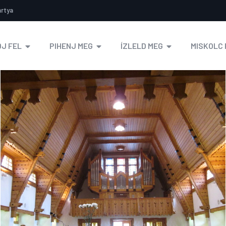
ártya
J FEL
PIHENJ MEG
ÍZLELD MEG
MISKOLC 