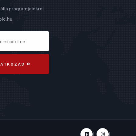
ális programjainkról.
olc.hu
RATKOZÁS
|
|