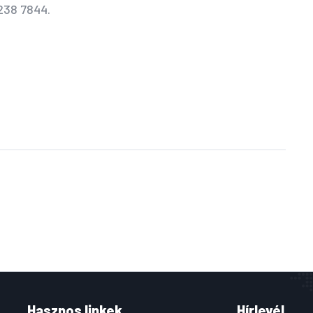
238 7844.
Hasznos linkek
Hírlevél