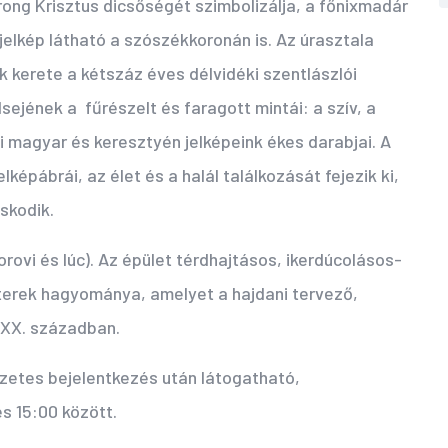
ong Krisztus dicsőségét szimbolizálja, a főnixmadár
jelkép látható a szószékkoronán is. Az úrasztala
k kerete a kétszáz éves délvidéki szentlászlói
ejének a fűrészelt és faragott mintái: a szív, a
si magyar és keresztyén jelképeink ékes darabjai. A
épábrái, az élet és a halál találkozását fejezik ki,
skodik.
ovi és lúc). Az épület térdhajtásos, ikerdúcolásos-
erek hagyománya, amelyet a hajdani tervező,
a XX. században.
őzetes bejelentkezés után látogatható,
s 15:00 között.