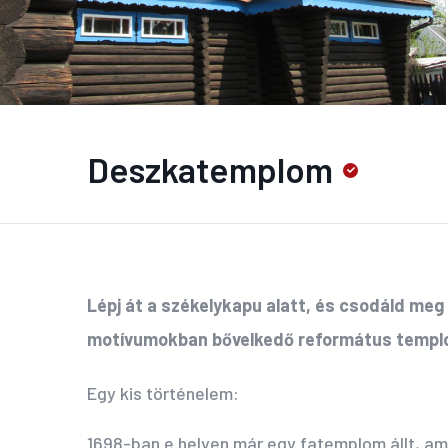
Deszkatemplom
Lépj át a székelykapu alatt, és csodáld meg 
motívumokban bővelkedő református templ
Egy kis történelem:
1698-ban e helyen már egy fatemplom állt, ami