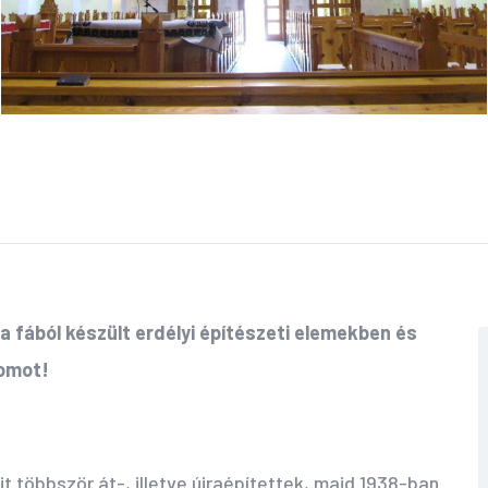
a fából készült erdélyi építészeti elemekben és
omot!
t többször át-, illetve újraépítettek, majd 1938-ban