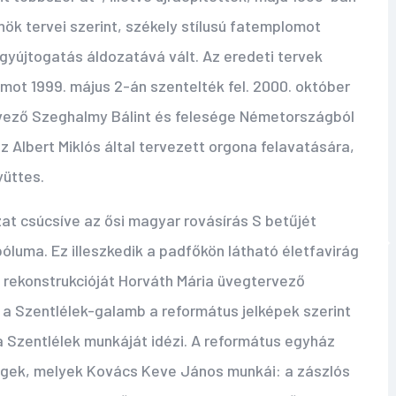
ök tervei szerint, székely stílusú fatemplomot
gyújtogatás áldozatává vált. Az eredeti tervek
omot 1999. május 2-án szentelték fel. 2000. október
vező Szeghalmy Bálint és felesége Németországból
z Albert Miklós által tervezett orgona felavatására,
yüttes.
zat csúcsíve az ősi magyar rovásírás S betűjét
uma. Ez illeszkedik a padfőkön látható életfavirág
 rekonstrukcióját Horváth Mária üvegtervező
s a Szentlélek-galamb a református jelképek szerint
 a Szentlélek munkáját idézi. A református egyház
vegek, melyek Kovács Keve János munkái: a zászlós