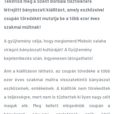
Tekintsd meg a Szent Borbála tiszteletére
létrejött bányászati kiállítást, amely eszközeivel
csupán töredékét mutatja be a több ezer éves
szakmai múltnak!
A gyűjtemény célja, hogy megismerd Miskolc valaha
virágzó bányászati kultúráját! A Gyűjtemény
bejelentkezés után, ingyenesen látogatható!
Ami a kiállításon látható, az csupán töredéke a több
ezer éves szakmai múltra visszatekintő bányászat
eszközeinek, emlékeinek. A kiállítók nem törekedtek
a teljességre, mert nem is tűzhettek ki ilyen nagy célt
maguk elé. Meg kellett elégedniük csupán a