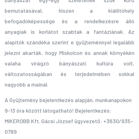
bányászat egy-egy szeletének szűk körű
bemutatásával, hiszen a kiállítóhely
befogadóképessége és a rendelkezésre álló
anyagiak is korlátot szabtak a fantáziának. Az
alapítók szándéka szerint e gyűjteménnyel legalább
jelezni akarták, hogy Miskolcon és annak környékén
valaha virágzó bányászati kultúra volt,
változatosságában és terjedelmében sokkal
nagyobb a mainál.
A Gyűjtemény bejelentkezés alapján, munkanapokon
9-13 óra között látogatható!
Bejelentkezés:
MIKEROBB Kft. Gácsi József ügyvezető: +3630/935-
0789