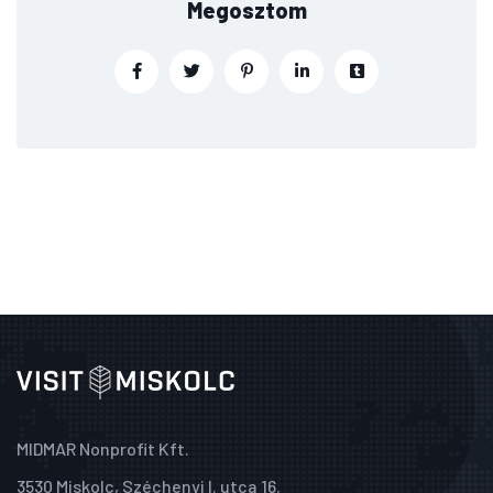
Megosztom
MIDMAR Nonprofit Kft.
3530 Miskolc, Széchenyi I. utca 16.