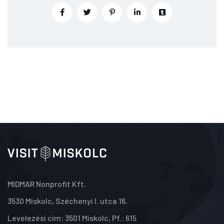
MIDMAR Nonprofit Kft.
3530 Miskolc, Széchenyi I. utca 16.
Levelezési cím: 3501 Miskolc, Pf.: 615