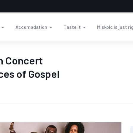
Accomodation
Taste it
Miskolc is just ri
n Concert
ces of Gospel