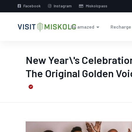
Facebook
Instagram
Miskolcpass
Be amazed
Recharge
New Year\'s Celebratio
The Original Golden Voi