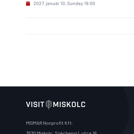
2027. január 10, Sunday 19:00
MIDMAR Nonprofit Kft.
3530 Miskolc, Széchenyi I. utca 16.