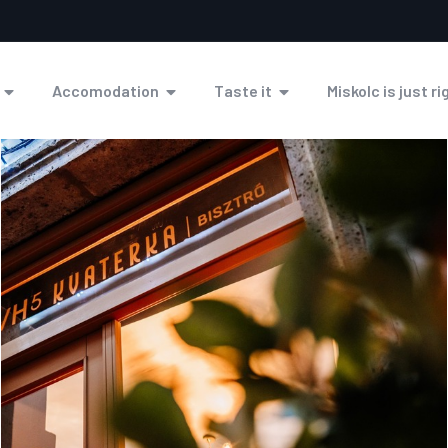
Accomodation
Taste it
Miskolc is just ri