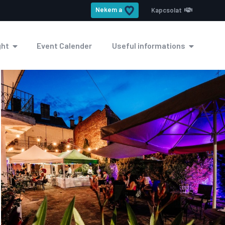
Nekem a
Kapcsolat
ght
Event Calender
Useful informations