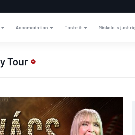
Accomodation
Taste it
Miskolc is just ri
y Tour