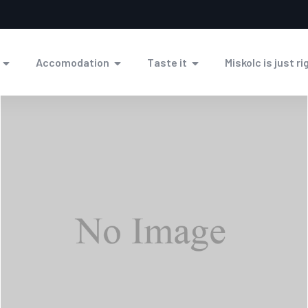
Accomodation
Taste it
Miskolc is just ri