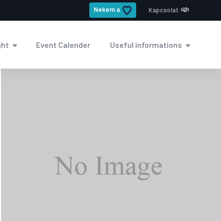
Nekem a
Kapcsolat
ght
Event Calender
Useful informations