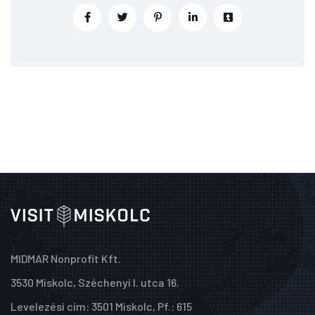
MIDMAR Nonprofit Kft.
3530 Miskolc, Széchenyi I. utca 16.
Levelezési cím: 3501 Miskolc, Pf.: 615