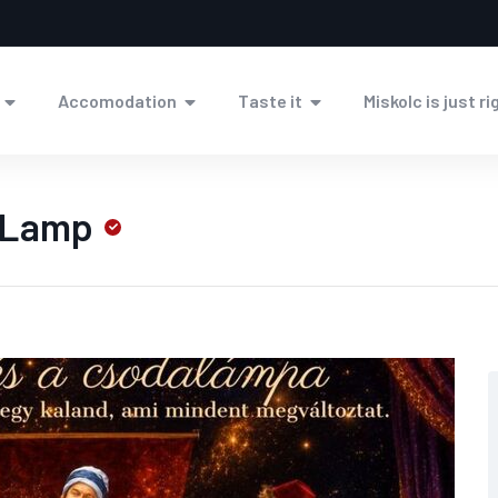
Accomodation
Taste it
Miskolc is just ri
 Lamp