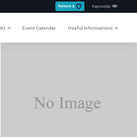
Nekem a
Kapcsolat
ght
Event Calender
Useful informations