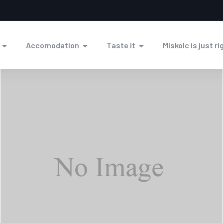
Accomodation
Taste it
Miskolc is just ri