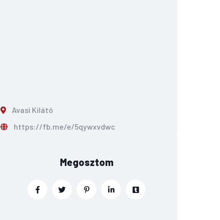
Avasi Kilátó
https://fb.me/e/5qywxvdwc
Megosztom