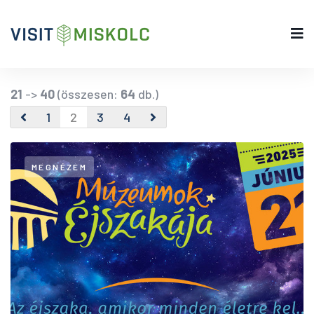
21
->
40
(összesen:
64
db.)
1
2
3
4
MEGNÉZEM