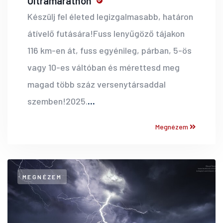
Ultramarathon
Készülj fel életed legizgalmasabb, határon
átívelő futására!Fuss lenyűgöző tájakon
116 km-en át, fuss egyénileg, párban, 5-ös
vagy 10-es váltóban és mérettesd meg
magad több száz versenytársaddal
szemben!2025.
...
Megnézem
MEGNÉZEM