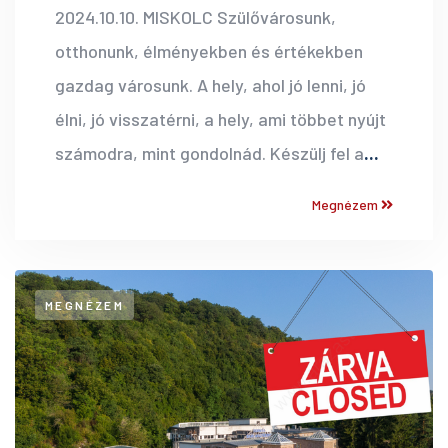
2024.10.10. MISKOLC Szülővárosunk,
otthonunk, élményekben és értékekben
gazdag városunk. A hely, ahol jó lenni, jó
élni, jó visszatérni, a hely, ami többet nyújt
számodra, mint gondolnád. Készülj fel a
...
Megnézem
MEGNÉZEM