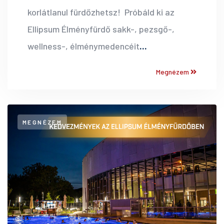
korlátlanul fürdőzhetsz! Próbáld ki az
Ellipsum Élményfürdő sakk-, pezsgő-,
wellness-, élménymedencéit
...
Megnézem
MEGNÉZEM