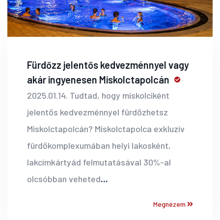
Fürdőzz jelentős kedvezménnyel vagy
akár ingyenesen Miskolctapolcán
2025.01.14. Tudtad, hogy miskolciként
jelentős kedvezménnyel fürdőzhetsz
Miskolctapolcán? Miskolctapolca exkluzív
fürdőkomplexumában helyi lakosként,
lakcímkártyád felmutatásával 30%-al
olcsóbban veheted
...
Megnézem