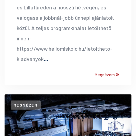
és Lillafüreden a hosszú hétvégén, és
válogass a jobbnál-jobb ünnepi ajánlatok
közül. A teljes programkínálat letölthető
innen:
https://www.hellomiskolc.hu/letoltheto-
kiadvanyok
...
Megnézem
MEGNÉZEM