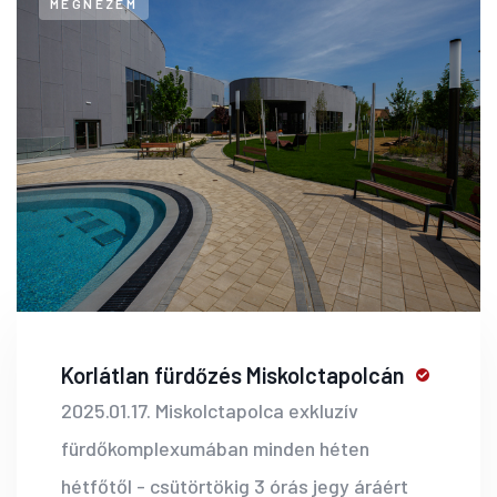
MEGNÉZEM
Korlátlan fürdőzés Miskolctapolcán
2025.01.17. Miskolctapolca exkluzív
fürdőkomplexumában minden héten
hétfőtől - csütörtökig 3 órás jegy áráért