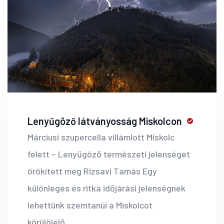
Lenyűgöző látványosság Miskolcon
Márciusi szupercella villámlott Miskolc
felett – Lenyűgöző természeti jelenséget
örökített meg Rizsavi Tamás Egy
különleges és ritka időjárási jelenségnek
lehettünk szemtanúi a Miskolcot
körülölelő
...