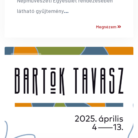
Népművészeti Egyesület rendezésében
látható gyűjtemény
...
Megnézem
MEGNÉZEM