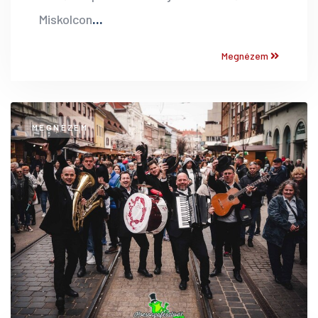
Miskolcon
...
Megnézem
MEGNÉZEM